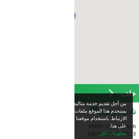
خلف
من أجل تقديم خدمة مثالية لك،
نعم
نادي الزيتون
يستخدم هذا الموقع ملفات تعريف
الارتباط. باستخدام موقعنا فإنك توافق
على هذا.
HXH5+74, Alaziziyah
معلومات اكثر
67513 Sabt Al Alayah