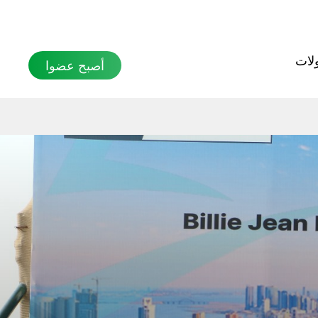
بحث
لات
أصبح عضوا