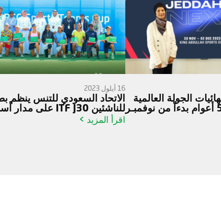
16 أيلول 2023
ئيات الجولة العالمية
‎الاتحاد السعودي للتنس ينظم بط
للتنـس لمــدة 5 أعوام بدءاً من نوفمبـر
للناشئين ITF J30 على مدار أسبوعين
اقرأ المزيد >