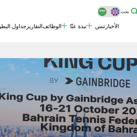
بحث
الأخبار
تنس
نبذة عنّا
الوظائف
التقارير
جداول البطو