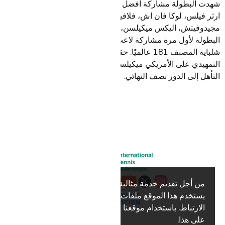
شهدت البطولة مشاركة افضل ثمانية لاعبين تحت 21 عام وهم،
ارثر فيلس، لوكا فان اش، فلافيو كوبولي، لوكا ناردي، حمد
مجيدوفيتش، اليكس ميكيلسن، دومينيك ستريكر، كما شهدت
البطولة لأول مرة مشاركة لاعب عربي، وهو الأردني عبد الله
شلباية المصنف 181 عالميًا. حقق شلباية فوزًا واحدًا في الدور
التمهيدي على الأمريكي ميكيلسن، وكان على بعد مجموعتين من
التأهل إلى الدور نصف النهائي.
من أجل تقديم خدمة مثالية لك،
نعم
يستخدم هذا الموقع ملفات تعريف
الارتباط. باستخدام موقعنا فإنك توافق
على هذا.