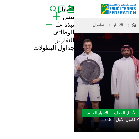
الأخبار
بحث
تنس
نبذة عنّا
الأخبار
تفاصيل
اللاعبين
الوظائف
البطولات
عن الاتحاد السعودي للتنس
التقارير
تواصل معنا
التنس للجميع
جداول البطولات
الأندية
المعرض
الأخبار المحلية
الأخبار العالمية
2 كانون الأول 2023