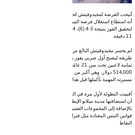
أتيحت الفرصة لمجيدوفيتش لحسم المباراة في أربع مجموعات، إلا
أنه استطاع استغلال فرصة المباراة الثالثة في المجموعة الخامسة
لتحقيق الفوز بنتيجة 3-4 (6)، 4-1، 4-2، 3-4 (9)، 4-1 بعد ساعتين و
11 دقيقة.
لم يخسر مجيدوفيتش البالغ من العمر 20 عامًا أي مباراة في
طريقه ليصبح أول صربي يفوز بهذه البطولة المخصصة لأفضل
ثمانية لاعبين تحت سن 21 عامًا، كما حصل على جائزة مالية قدرها
514,000 دولار، وهي أكبر من مجموع الجوائز التي حصل عليها في
مسيرته المهنية بأكملها قبل هذا الاسبوع.
أقيمت البطولة لأول مرة في المملكة العربية السعودية، وذلك بعد
أن استضافتها مدينة ميلانو الإيطالية منذ انطلاقها في عام 2017.
بالإضافة إلى المجموعات القصيرة، شملت البطولة تغييرات على
قوانين التنس المعتادة مثل فترات راحة أقصر ووقت أقل بين بعض
النقاط