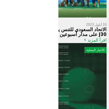
16 أيلول 2023
‎الاتحاد السعودي للتنس ينظم بطولتين للناشئين ITF
J30 على مدار أسبوعين
اقرأ المزيد >
الأخبار المحلية