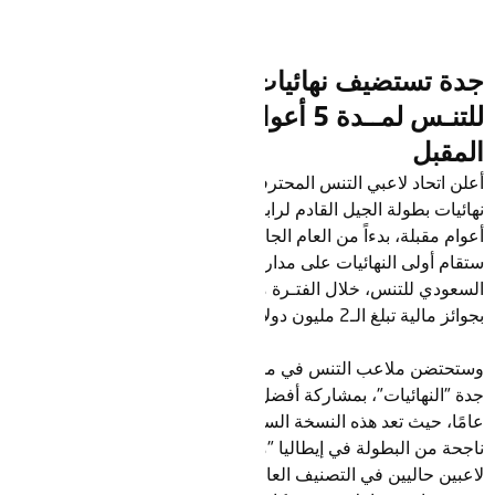
جدة تستضيف نهائيات الجولة العالمية
للتنـس لمــدة 5 أعوام بدءاً من نوفمبـر
المقبل
أعلن اتحاد لاعبي التنس المحترفين، عن فوز مدينة جدة باستضافة
نهائيات بطولة الجيل القادم لرابطة محترفي التنس لمدة خمسة
أعوام مقبلة، بدءاً من العام الجاري 2023 وحتى 2027، حيث
ستقام أولى النهائيات على مدار خمسة أيام، بالشراكة مع الاتحاد
السعودي للتنس، خلال الفتـرة من 28 نوفمبـر وحتى 2 ديسمبر،
بجوائز مالية تبلغ الـ2 مليون دولار أمريكي.
وستحتضن ملاعب التنس في مدينة الملك عبدالله الرياضية بمدينة
جدة "النهائيات"، بمشاركة أفضل ثمانية لاعبين في العالم تحت 21
عامًا، حيث تعد هذه النسخة السادسة للنهائيات بعد خمس نسخ
ناجحة من البطولة في إيطاليا "ميلانو"، شارك خلالها تسعة من 10
لاعبين حاليين في التصنيف العالمي، يتقدمهم ستيفانوس