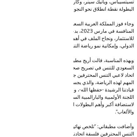
تسيتسيباس، ويانيك سينر، وكارلوس ألكاراز، وهو ما جعل من هذه
البطولة نقطة انطلاق نحو النجومية.
وجاء فوز المملكة العربية السعودية، بعد تقييم العديد من الملفات
المنافسة في مارس 2023، بدعم من مجموعة ديلويت الرياضية
للاستثمار، ونجاح الملف في أهم المعايير، مثل المكان، والاتصال
الدولي، وإمكانية نمو رياضة التنس في البلد المستضيف.
وبهذه المناسبة، قالت أريج مطبقاني، رئيس مجلس إدارة الاتحاد
السعودي للتنس في تصريح صحفي: “نحن فخورون للغاية باختيار
اتحاد لاعبي التنس المحترفين جدة كموقع لاستضافة مثل هذا الحدث
المهم لهذه الرياضة، والذي يجسد حجم الدعم والاهتمام من قبل
قيادتنا الرشيدة -حفظها الله-، ومتابعة سمو وزير الرياضة رئيس
اللجنة الأولمبية والبارالمبية السعودية، والذي جعل المملكة وجهة
لاستضافة أكبر وأهم البطولات العالمية في مختلف الرياضات
والألعاب".
وأضافت مطبقاني: "تلخص نهائيات الجيل القادم من اتحاد لاعبي
التنس المحترفين فلسفة اتحادنا، والتي تتمثل في إلهام المواهب