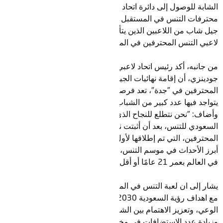
الشابة للوصول إلى دائرة اتحاد لاعبي التنس المحترفين ورابطة
محترفات التنس في المستقبل القريب، وسنرحب باستضافة أفضل
جيل شاب من اللاعبين الذين يتألقون بالفعل ليكونوا قادة جولة اتحاد
لاعبي التنس المحترفين في المستقبل".
من جانبه، أكد رئيس اتحاد لاعبي التنس المحترفين، السيد أندريا
جودينزي، أن إقامة نهائيات الجيل الجديد من اتحاد لاعبي التنس
المحترفين في "جدة"، تعد فرصة لإلهام مشجعين جدد في منطقة
يتواجد فيها عدد كبير من الشباب ومحبي الرياضة بشكل عام.
وأضاف: "نحن نتطلع للنجاح الذي سيحققه هذا الحدث مع الاتحاد
السعودي للتنس، بعد أن أثبتت نهائيات الجيل القادم للاعبي التنس
المحترفين، التي تم إطلاقها لأول مرة في عام 2017، نفسها كأحد
أبرز الأحداث في موسم التنس، حيث يتم استكشاف أفضل اللاعبين
في العالم بعمر 21 عامًا أو أقل في نهاية كل موسم".
يشار إلى ان لعبة التنس في المملكة تمر بمرحلة تحول كبيرة تماشيًا
مع اهداف رؤية السعودية 2030، و التي من أبرزها رفع مستوى
الوعي، وتعزيز الاهتمام بين الشباب السعودي المتحمسين للرياضة،
وزيادة عدد الاستضافات في مختلف الالعاب و الرياضات لاسيما