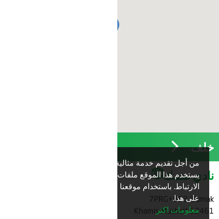
خلف
من أجل تقديم خدمة مثالية لك،
نعم
نادي ضمك
يستخدم هذا الموقع ملفات تعريف
الارتباط. باستخدام موقعنا فإنك توافق
على هذا.
7PRG+883, Damak
معلومات اكثر
62461 Khamis Mushait