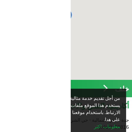
خلف
من أجل تقديم خدمة مثالية لك،
نعم
أكاديمية التنس والاحتراف الرياضية
يستخدم هذا الموقع ملفات تعريف
الارتباط. باستخدام موقعنا فإنك توافق
على هذا.
جدة - أبحر الشمالية - حي الشراع شارع الأمير عبدالمجيد
معلومات اكثر
23816 Jeddah