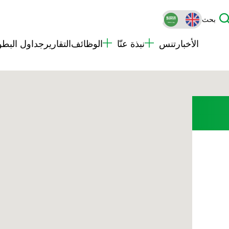
بحث
الأخبار
تنس
نبذة عنّا
الوظائف
التقارير
جداول البطو