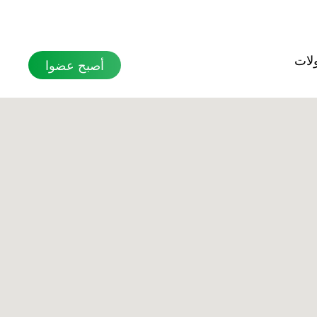
بحث
لات
أصبح عضوا