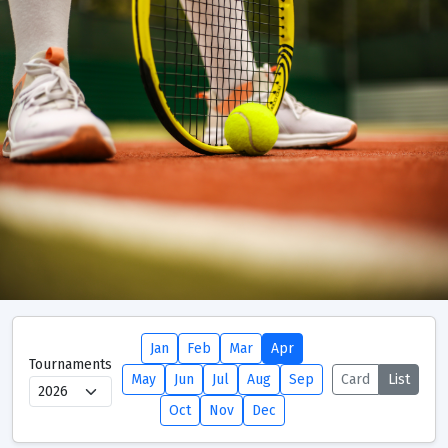
Jan
Feb
Mar
Apr
Tournaments
Tournaments
Seeding Criteria and Ranking Points
May
Jun
Jul
Aug
Sep
Card
List
Oct
Nov
Dec
Tournaments Calendar
Club Support Points