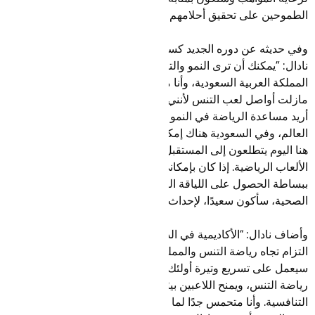
الطموحين على تحقيق أحلامهم في عالم التنس.
وفي حديثه عن دوره الجديد كسفير للاتحاد السعودي للتنس، قال
نادال: "يمكنك أن ترى النمو والتقدم في كل مكان تنظر إليه في
المملكة العربية السعودية، وأنا متحمس لأن أكون جزءًا من ذلك.
مازلت أواصل لعب التنس لأنني أحب اللعبة. لكن بعيدًا عن اللعب،
أريد مساعدة الرياضة في النمو على نطاق واسع في جميع أنحاء
العالم، وفي السعودية هناك إمكانات حقيقية. الأطفال الموجودون
هنا اليوم يتطلعون إلى المستقبل ولديهم شغف حقيقي بجميع
الألعاب الرياضية. إذا كان بإمكاني مساعدتهم في حمل المضرب أو
ببساطة الحصول على اللياقة البدنية والاستمتاع بفوائد الحياة
الصحية، سأكون سعيدًا، لإحداث الفرق."
وأضاف نادال: “الأكاديمية في الدرعية هي مشروع طويل الأمد مع
التزام تجاه رياضة التنس والمملكة. وباعتباره مكانًا للتعلم، فإنه
سيعمل على تسريع وتيرة أولئك الذين هم في رحلتهم الخاصة في
رياضة التنس، ويمنح اللاعبين بيئة مثالية للتعلم وتنمية قدرتهم
التنافسية. وأنا متحمس جدًا لما ستقدمه الأكاديمية ولإمكانياتها."