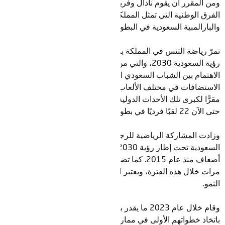
ومن المقرر أن يقوم نادال وفريقه التدريبي بتطوير برنامج لإلهام
الفرق الوطنية التي تمثل المملكة تحت مظلة اللجنة الأولمبية
والبارالمبية السعودية في البطولات الدولية.
تمرّ رياضة التنس في المملكة بمرحلة تحول كبيرة تماشيًا مع أهداف
رؤية السعودية 2030، والتي من أبرزها رفع مستوى الوعي، وتعزيز
الاهتمام بين الشباب السعودي المتحمسين للرياضة، وزيادة عدد
الاستضافات في مختلف الألعاب والرياضات، وأن تصبح المملكة
مقرًّا لكبرى تلك الأحداث الدولية. وسيدعم تواجد نادال الذي حقق
حتى الآن 22 لقبًا فرديًا في بطولات الجراند سلام هذا التحول.
وزادت المشاركة الرياضية للرجال والنساء في المملكة العربية
السعودية تحت إطار رؤية 2030 بنسبة 50٪، أي أكثر من ثلاثة
أضعاف منذ عام 2015. كما تضاعف عدد الاتحادات الرياضية ثلاث
مرات خلال هذه الفترة، ويعتبر الاتحاد السعودي للتنس مثالاً لهذا
النمو.
وقام خلال عام 2023 ما يقدر بنحو 30 ألف طفل في المدارس
باتخاذ خطواتهم الأولى في ممارسة رياضة التنس بفضل برنامج