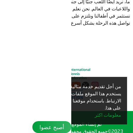
ما، نريد أيضًا اللعب جنبًا إلى جنب والتنافس ضد أفضل اللاعبين
واللاعبات في العالم. نحن نعلم أن الطريق طويل أمامنا ولكننا
نستثمر في أطفالنا ونلتزم على المدى الطويل. ونأمل بدعم نادال أن
نواصل هذه الرحلة بشكل أسرع."
من أجل تقديم خدمة مثالية لك،
نعم
يستخدم هذا الموقع ملفات تعريف
الارتباط. باستخدام موقعنا فإنك توافق
على هذا.
معلومات اكثر
تم إنشاء الموقع بواسطة
TechMatch
أصبح عضوا
2023©جميع الحقوق محفوظة لدى الاتحاد السعودي للتنس