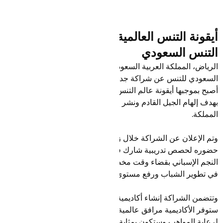
أيقونة التنس العالمية رافا نادال سفيراً لاتحاد
التنس السعودي
الرياض، المملكة العربية السعودية، 15 يناير 2024: أعلن الاتحاد
السعودي للتنس عن شراكة جديدة مع النجم الإسباني "رافا نادال"
أصبح بموجبها أيقونة عالم التنس والرياضة سفيرًا للاتحاد، وذلك
بهدف إلهام الجيل القادم ونشر رياضة التنس وتطوير الرياضة في
المملكة.
وتم الإعلان عن الشراكة خلال زيارة نادال للمملكة والتي شملت
حضوره لحصص تدريبية شارك فيها مجموعة من الناشئين. وسيقوم
النجم الإسباني بقضاء وقت مخصص في المملكة كل عام للمساعدة
في تطوير الشباب ورفع مستوى الوعي برياضة التنس في المملكة.
وتتضمن الشراكة إنشاء أكاديمية للتنس باسم رافا نادال حيث
ستوفر الأكاديمية مرافق عالمية المستوى وأحدث أساليب التدريب
لرعاية المواهب وستكون بمثابة مركز للتميز لمساعدة اللاعبين