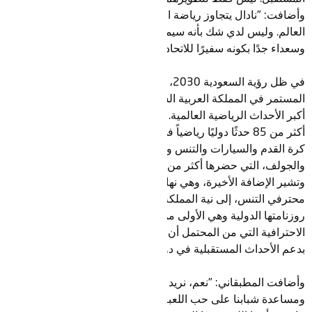
وأضافت: "نادال يتجاوز رياضة التنس ويستمر في إلهام الأجيال حول
العالم. وليس لدي شك بأنه سيمتلك نفس التأثير في المملكة.
وسعداء جدًا بكونه سفيرًا للاتحاد السعودي للتنس."
في ظل رؤية السعودية 2030، والتحول الاجتماعي والاقتصادي
المستمر في المملكة العربية السعودية، فقد أصبحت موطنًا لبعض
أكبر الأحداث الرياضية العالمية. فمنذ عام 2018، نظمت المملكة
أكثر من 85 حدثًا دوليًا رياضياً في مختلف الرياضات بما في ذلك
كرة القدم والسيارات والتنس والفروسية والرياضات الإلكترونية
والجولف، التي حضرها أكثر من 2.6 مليون من عشاق الرياضة.
وتشير الإضافة الأخيرة، وهي نهائيات بطولة الجيل القادم لرابطة
محترفي التنس، إلى نية المملكة في جعل التنس جزءًا رئيسيًا في
روزنامتها الدولية وهي الأولى من بين العديد من بطولات التنس
الاحترافية التي من المحتمل أن تقام في المملكة، وسيلتزم نادال
بدعم الأحداث المستقبلية في دوره الجديد كسفير.
وأضافت المطبقاني: "نعم، نريد استضافة الأفضل في العالم لإلهام
ومساعدة شبابنا على حب اللعبة. ولكن بالنظر إلى المستقبل، يومًا