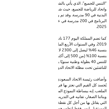
"التنس للجميع"، الذي يأتي بالشراكة بين الاتحاد السعودي للتنس
واتحاد للرياضة للجميع، حيث شهد إدراج التنس في مناهج التربية
البدنية في 90 مدرسة. وقد تم وضع الخطط المستقبلية لطرح
البرنامج في 200 مدرسة في عام 2024 و400 مدرسة في عام
2025.
كما تضم المملكة اليوم 177 ناديًا للتنس، بزيادة 146% منذ عام
2019. وفي السنوات الأربع الماضية، وزاد عدد اللاعبين المسجلين
بنسبة 46% ليصل إلى 2300 لاعب، وعدد اللاعبين تحت 14 عامًا
بنسبة 100% (من 500 إلى أكثر من 1000). ويقيم الاتحاد السعودي
للتنس 40 بطولة وطنية سنويًا بما في ذلك استضافة ثلاث بطولات
للناشئين تحت مظلة الاتحاد الدولي للتنس في العام الماضي.
وأضافت رئيسة الاتحاد السعودي للتنس، أريج المطبقاني: “رافا نادال
يُجسد كل القيم التي نعتز بها في البطل الحقيقي داخل وخارج
الملعب. إنه ببساطة النموذج المثالي الذي يجب أن يتطلع إليه أولادنا
وبناتنا الصغار، تفانيه في التدريب والتزامه بكل تسديدة والطريقة
التي يقاتل بها من أجل كل نقطة هي قيم نأمل أن نغرسها في نجوم
المستقبل. ليس فقط لتطويرهم كلاعبين، ولكن كأشخاص."