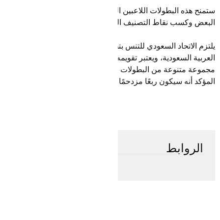
ستمنح هذه البطولات اللاعبين الشباب الفرصة للتنافس ضد بعضهم
البعض وكسب نقاط التصنيف المحلية.
يلتزم الاتحاد السعودي للتنس بتطوير رياضة التنس في المملكة
العربية السعودية، ويعتبر تقويمه انعكاسًا لهذا الالتزام، يضم التقويم
مجموعة متنوعة من البطولات والفعاليات لجميع الأعمار، ومن
المؤكد أنه سيكون ربعًا مزدحمًا ومثيرًا للتنس في المملكة.
الروابط