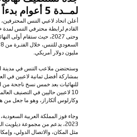
لمــدة 5 أعوام بدءاً من نوفمبـر المقبل
أعلن اتحاد لاعبي التنس المحترفين، 
وحتى 2027، حيث ستقام أولى 
مليون دولار أمريكي.
وستحتضن ملاعب التنس في مدينة الملك
للنهائيات بعد خمس نسخ ناجحة من الب
10 لاعبين حاليين في التصنيف الع
وكارلوس ألكاراز، وهو ما جعل من هذ
وجاء فوز المملكة العربية السعودية،
2023، بدعم من مجموعة ديلويت ال
مثل المكان، والاتصال الدولي، وإمكا