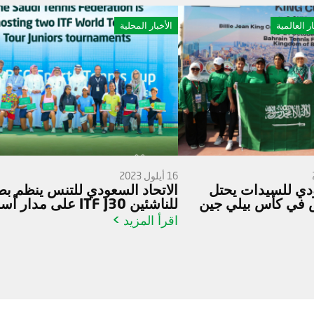
ار العالمية
الأخبار المحلية
16 أيلول 2023
دي للسيدات يحتل
‎الاتحاد السعودي للتنس ينظم بط
 في كأس بيلي جين
للناشئين ITF J30 على مدار أسبوعين
اقرأ المزيد >