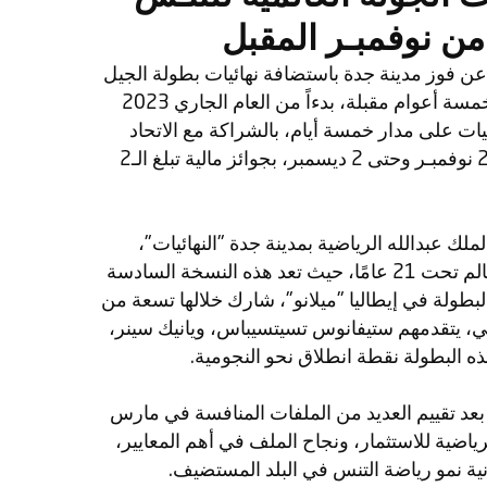
عن فوز مدينة جدة باستضافة نهائيات بطولة الجيل
القادم لرابطة محترفي التنس لمدة خمسة أعوام مقبلة، بدءاً من العام الجاري 2023
النهائيات على مدار خمسة أيام، بالشراكة مع الاتحاد
السعودي للتنس، خلال الفتـرة من 28 نوفمبـر وحتى 2 ديسمبر، بجوائز مالية تبلغ الـ2
 عبدالله الرياضية بمدينة جدة "النهائيات"،
بمشاركة أفضل ثمانية لاعبين في العالم تحت 21 عامًا، حيث تعد هذه النسخة السادسة
طولة في إيطاليا "ميلانو"، شارك خلالها تسعة من
المي، يتقدمهم ستيفانوس تسيتسيباس، ويانيك سينر،
ه البطولة نقطة انطلاق نحو النجومية.
 بعد تقييم العديد من الملفات المنافسة في مارس
رياضية للاستثمار، ونجاح الملف في أهم المعايير،
نية نمو رياضة التنس في البلد المستضيف.