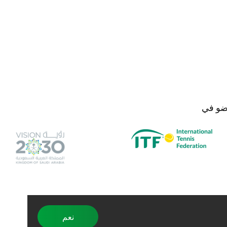
و في
نعم