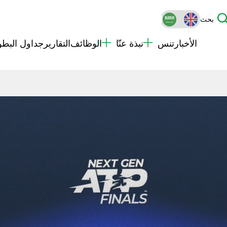
بحث
الأخبار
تنس
نبذة عنّا
الوظائف
التقارير
جداول البطو