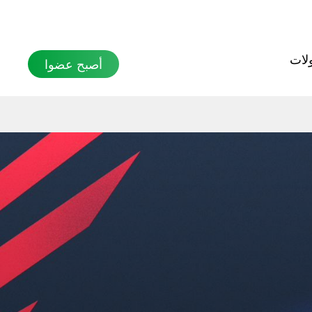
بحث
لات
أصبح عضوا